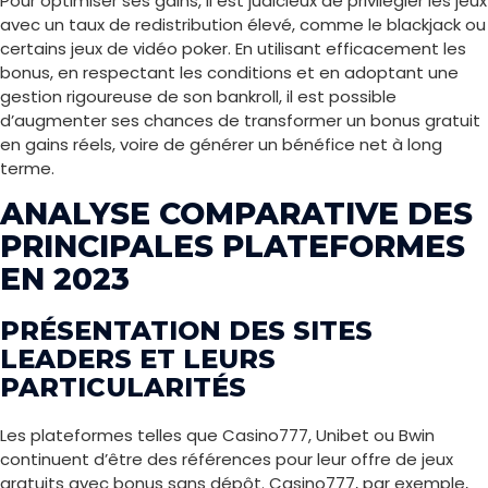
Pour optimiser ses gains, il est judicieux de privilégier les jeux
avec un taux de redistribution élevé, comme le blackjack ou
certains jeux de vidéo poker. En utilisant efficacement les
bonus, en respectant les conditions et en adoptant une
gestion rigoureuse de son bankroll, il est possible
d’augmenter ses chances de transformer un bonus gratuit
en gains réels, voire de générer un bénéfice net à long
terme.
ANALYSE COMPARATIVE DES
PRINCIPALES PLATEFORMES
EN 2023
PRÉSENTATION DES SITES
LEADERS ET LEURS
PARTICULARITÉS
Les plateformes telles que Casino777, Unibet ou Bwin
continuent d’être des références pour leur offre de jeux
gratuits avec bonus sans dépôt. Casino777, par exemple,