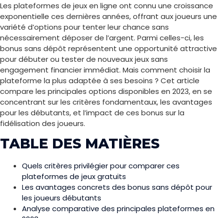
Les plateformes de jeux en ligne ont connu une croissance
exponentielle ces dernières années, offrant aux joueurs une
variété d’options pour tenter leur chance sans
nécessairement déposer de l’argent. Parmi celles-ci, les
bonus sans dépôt représentent une opportunité attractive
pour débuter ou tester de nouveaux jeux sans
engagement financier immédiat. Mais comment choisir la
plateforme la plus adaptée à ses besoins ? Cet article
compare les principales options disponibles en 2023, en se
concentrant sur les critères fondamentaux, les avantages
pour les débutants, et l’impact de ces bonus sur la
fidélisation des joueurs.
TABLE DES MATIÈRES
Quels critères privilégier pour comparer ces
plateformes de jeux gratuits
Les avantages concrets des bonus sans dépôt pour
les joueurs débutants
Analyse comparative des principales plateformes en