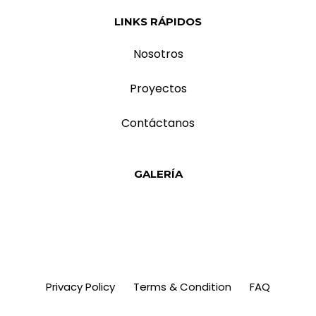
LINKS RÁPIDOS
Nosotros
Proyectos
Contáctanos
GALERÍA
Privacy Policy
Terms & Condition
FAQ