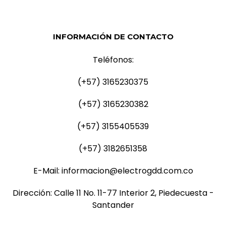
INFORMACIÓN DE CONTACTO
Teléfonos:
(+57) 3165230375
(+57) 3165230382
(+57) 3155405539
(+57) 3182651358
E-Mail: informacion@electrogdd.com.co
Dirección: Calle 11 No. 11-77 Interior 2, Piedecuesta -
Santander