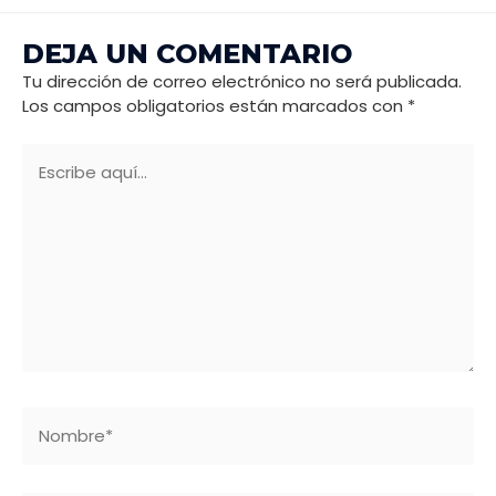
DEJA UN COMENTARIO
Tu dirección de correo electrónico no será publicada.
Los campos obligatorios están marcados con
*