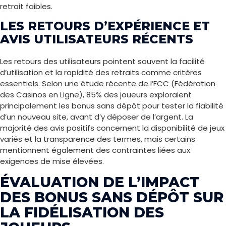
retrait faibles.
LES RETOURS D’EXPÉRIENCE ET
AVIS UTILISATEURS RÉCENTS
Les retours des utilisateurs pointent souvent la facilité
d’utilisation et la rapidité des retraits comme critères
essentiels. Selon une étude récente de l’FCC (Fédération
des Casinos en Ligne), 85% des joueurs exploraient
principalement les bonus sans dépôt pour tester la fiabilité
d’un nouveau site, avant d’y déposer de l’argent. La
majorité des avis positifs concernent la disponibilité de jeux
variés et la transparence des termes, mais certains
mentionnent également des contraintes liées aux
exigences de mise élevées.
ÉVALUATION DE L’IMPACT
DES BONUS SANS DÉPÔT SUR
LA FIDÉLISATION DES