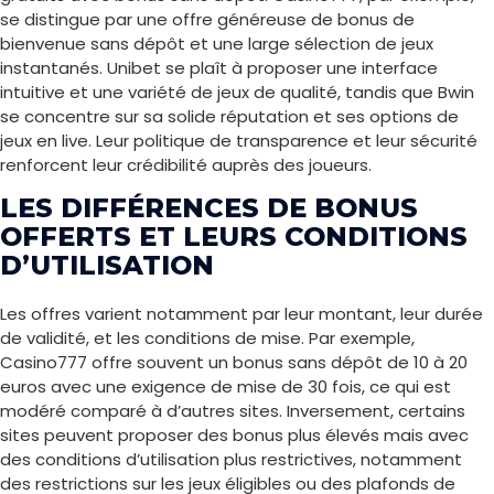
se distingue par une offre généreuse de bonus de
bienvenue sans dépôt et une large sélection de jeux
instantanés. Unibet se plaît à proposer une interface
intuitive et une variété de jeux de qualité, tandis que Bwin
se concentre sur sa solide réputation et ses options de
jeux en live. Leur politique de transparence et leur sécurité
renforcent leur crédibilité auprès des joueurs.
LES DIFFÉRENCES DE BONUS
OFFERTS ET LEURS CONDITIONS
D’UTILISATION
Les offres varient notamment par leur montant, leur durée
de validité, et les conditions de mise. Par exemple,
Casino777 offre souvent un bonus sans dépôt de 10 à 20
euros avec une exigence de mise de 30 fois, ce qui est
modéré comparé à d’autres sites. Inversement, certains
sites peuvent proposer des bonus plus élevés mais avec
des conditions d’utilisation plus restrictives, notamment
des restrictions sur les jeux éligibles ou des plafonds de