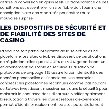
difficile la conversion en gains réels. La transparence de ces
conditions est essentielle ; un site fiable doit fournir une
description claire des modalités pour éviter toute
mauvaise surprise.
LES DISPOSITIFS DE SÉCURITÉ ET
DE FIABILITÉ DES SITES DE
CASINO
La sécurité fait partie intégrante de la sélection d’une
plateforme. Les sites crédibles disposent de certifications
de régulation telles que eCOGRA ou MGA, garantissant un
environnement équitable et sécurisé. L’utilisation de
protocoles de cryptage SSL assure la confidentialité des
données personnelles et financières. Des exemples
concrets : les plateformes reconnues comme Casino.com
ou Betway investissent massivement dans la sécurité pour
maintenir la confiance des utilisateurs. Vérifier également
la réputation à travers les avis et retours d’expériences
permet d’identifier rapidement les sites potentiellement