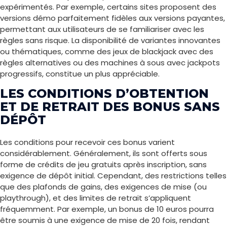
expérimentés. Par exemple, certains sites proposent des
versions démo parfaitement fidèles aux versions payantes,
permettant aux utilisateurs de se familiariser avec les
règles sans risque. La disponibilité de variantes innovantes
ou thématiques, comme des jeux de blackjack avec des
règles alternatives ou des machines à sous avec jackpots
progressifs, constitue un plus appréciable.
LES CONDITIONS D’OBTENTION
ET DE RETRAIT DES BONUS SANS
DÉPÔT
Les conditions pour recevoir ces bonus varient
considérablement. Généralement, ils sont offerts sous
forme de crédits de jeu gratuits après inscription, sans
exigence de dépôt initial. Cependant, des restrictions telles
que des plafonds de gains, des exigences de mise (ou
playthrough), et des limites de retrait s’appliquent
fréquemment. Par exemple, un bonus de 10 euros pourra
être soumis à une exigence de mise de 20 fois, rendant