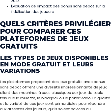
2023
Évaluation de l’impact des bonus sans dépôt sur la
fidélisation des joueurs
QUELS CRITÈRES PRIVILÉGIER
POUR COMPARER CES
PLATEFORMES DE JEUX
GRATUITS
LES TYPES DE JEUX DISPONIBLES
EN MODE GRATUIT ET LEURS
VARIATIONS
Les plateformes proposant des jeux gratuits avec bonus
sans dépôt offrent une diversité impressionnante de jeux,
allant des machines à sous classiques aux jeux de table
tels que la roulette, le blackjack ou le poker vidéo. La qualité
et la variété de ces jeux sont primordiales pour répondre
aux attentes des joueurs, qu’ils soient novices ou