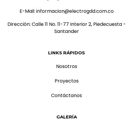
E-Mail: informacion@electrogdd.com.co
Dirección: Calle 11 No. 11-77 Interior 2, Piedecuesta -
Santander
LINKS RÁPIDOS
Nosotros
Proyectos
Contáctanos
GALERÍA