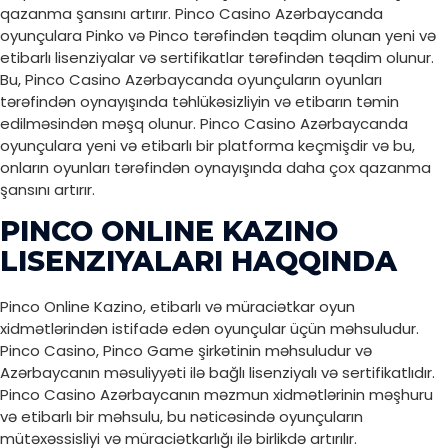
qazanma şansını artırır. Pinco Casino Azərbaycanda
oyunçulara Pinko və Pinco tərəfindən təqdim olunan yeni və
etibarlı lisenziyalar və sertifikatlar tərəfindən təqdim olunur.
Bu, Pinco Casino Azərbaycanda oyunçuların oyunları
tərəfindən oynayışında təhlükəsizliyin və etibarın təmin
edilməsindən məşq olunur. Pinco Casino Azərbaycanda
oyunçulara yeni və etibarlı bir platforma keçmişdir və bu,
onların oyunları tərəfindən oynayışında daha çox qazanma
şansını artırır.
PINCO ONLINE KAZINO
LISENZIYALARI HAQQINDA
Pinco Online Kazino, etibarlı və müraciətkar oyun
xidmətlərindən istifadə edən oyunçular üçün məhsuludur.
Pinco Casino, Pinco Game şirkətinin məhsuludur və
Azərbaycanın məsuliyyəti ilə bağlı lisenziyalı və sertifikatlıdır.
Pinco Casino Azərbaycanın məzmun xidmətlərinin məşhuru
və etibarlı bir məhsulu, bu nəticəsində oyunçuların
mütəxəssisliyi və müraciətkarlığı ilə birlikdə artırılır.