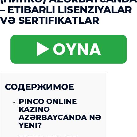
– ETIBARLI LISENZIYALAR
VƏ SERTIFIKATLAR
▶️ OYNA
СОДЕРЖИМОЕ
PINCO ONLINE
KAZINO
AZƏRBAYCANDA NƏ
YENI?