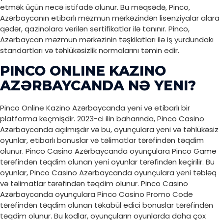
etmək üçün necə istifadə olunur. Bu məqsədə, Pinco,
Azərbaycanın etibarlı məzmun mərkəzindən lisenziyalar alara
qədər, qazinolara verilən sertifikatlar ilə tanınır. Pinco,
Azərbaycan məzmun mərkəzinin təşkilatları ilə iş yurdundakı
standartları və təhlükəsizlik normalarını təmin edir.
PINCO ONLINE KAZINO
AZƏRBAYCANDA NƏ YENI?
Pinco Online Kazino Azərbaycanda yeni və etibarlı bir
platforma keçmişdir. 2023-ci ilin baharında, Pinco Casino
Azərbaycanda açılmışdır və bu, oyunçulara yeni və təhlükəsiz
oyunlar, etibarlı bonuslar və təlimatlar tərəfindən təqdim
olunur. Pinco Casino Azərbaycanda oyunçulara Pinco Game
tərəfindən təqdim olunan yeni oyunlar tərəfindən keçirilir. Bu
oyunlar, Pinco Casino Azərbaycanda oyunçulara yeni təbləq
və təlimatlar tərəfindən təqdim olunur. Pinco Casino
Azərbaycanda oyunçulara Pinco Casino Promo Code
tərəfindən təqdim olunan təkabül edici bonuslar tərəfindən
təqdim olunur. Bu kodlar, oyunçuların oyunlarda daha çox