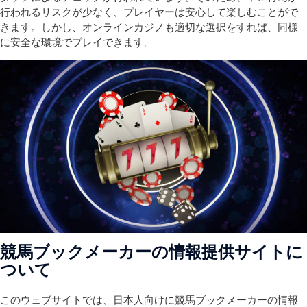
行われるリスクが少なく、プレイヤーは安心して楽しむことがで
きます。しかし、オンラインカジノも適切な選択をすれば、同様
に安全な環境でプレイできます。
競馬ブックメーカーの情報提供サイトに
ついて
このウェブサイトでは、日本人向けに競馬ブックメーカーの情報