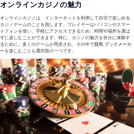
オンラインカジノの魅力
オンラインカジノは、インターネットを利用して自宅で楽しめる
カジノゲームのことを指します。プレイヤーはパソコンやスマー
トフォンを使い、手軽にアクセスできるため、時間や場所を選ば
ずに楽しむことができます。特に、カジノの魅力を存分に体験す
るために、多くのゲームが用意され、その中で
競馬 ブックメーカ
ー
を楽しむことも選択肢の一つです。