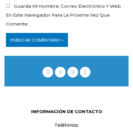
Guarda Mi Nombre, Correo Electrónico Y Web
En Este Navegador Para La Próxima Vez Que
Comente.
INFORMACIÓN DE CONTACTO
Teléfonos: