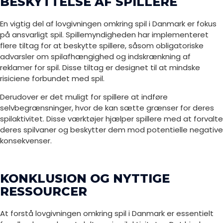
BESKYTTELSE AF SPILLERE
En vigtig del af lovgivningen omkring spil i Danmark er fokus
på ansvarligt spil. Spillemyndigheden har implementeret
flere tiltag for at beskytte spillere, såsom obligatoriske
advarsler om spilafhængighed og indskrænkning af
reklamer for spil. Disse tiltag er designet til at mindske
risiciene forbundet med spil.
Derudover er det muligt for spillere at indføre
selvbegrænsninger, hvor de kan sætte grænser for deres
spilaktivitet. Disse værktøjer hjælper spillere med at forvalte
deres spilvaner og beskytter dem mod potentielle negative
konsekvenser.
KONKLUSION OG NYTTIGE
RESSOURCER
At forstå lovgivningen omkring spil i Danmark er essentielt