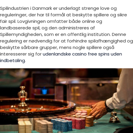
Spilindustrien i Danmark er underlagt strenge love og
reguleringer, der har til formål at beskytte spillere og sikre
fair spil. Lovgivningen omfatter både online og
landbaserede spil, og den administreres af
Spillemyndigheden, som er en offentlig institution. Denne
regulering er nødvendig for at forhindre spilafhængighed og
beskytte sårbare grupper, mens nogle spillere også
interesserer sig for
udenlandske casino free spins uden
indbetaling
.