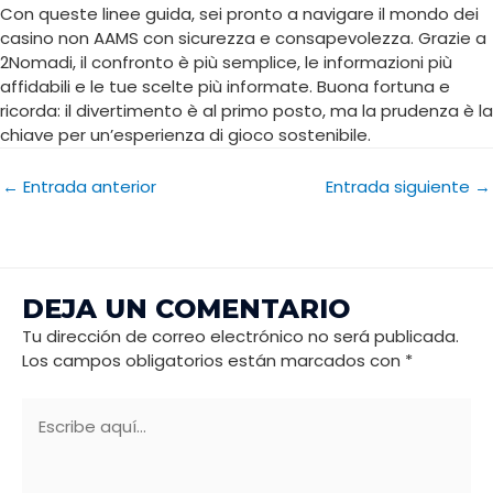
Con queste linee guida, sei pronto a navigare il mondo dei
casino non AAMS con sicurezza e consapevolezza. Grazie a
2Nomadi, il confronto è più semplice, le informazioni più
affidabili e le tue scelte più informate. Buona fortuna e
ricorda: il divertimento è al primo posto, ma la prudenza è la
chiave per un’esperienza di gioco sostenibile.
←
Entrada anterior
Entrada siguiente
→
DEJA UN COMENTARIO
Tu dirección de correo electrónico no será publicada.
Los campos obligatorios están marcados con
*