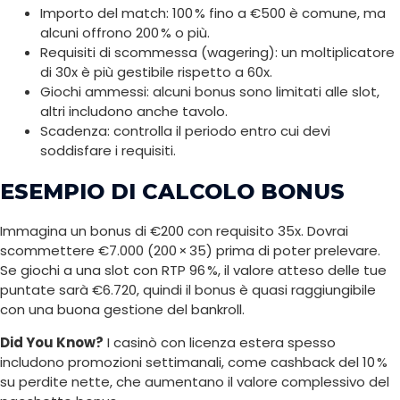
Importo del match: 100 % fino a €500 è comune, ma
alcuni offrono 200 % o più.
Requisiti di scommessa (wagering): un moltiplicatore
di 30x è più gestibile rispetto a 60x.
Giochi ammessi: alcuni bonus sono limitati alle slot,
altri includono anche tavolo.
Scadenza: controlla il periodo entro cui devi
soddisfare i requisiti.
ESEMPIO DI CALCOLO BONUS
Immagina un bonus di €200 con requisito 35x. Dovrai
scommettere €7.000 (200 × 35) prima di poter prelevare.
Se giochi a una slot con RTP 96 %, il valore atteso delle tue
puntate sarà €6.720, quindi il bonus è quasi raggiungibile
con una buona gestione del bankroll.
Did You Know?
I casinò con licenza estera spesso
includono promozioni settimanali, come cashback del 10 %
su perdite nette, che aumentano il valore complessivo del