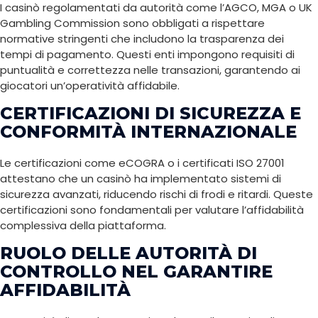
I casinò regolamentati da autorità come l’AGCO, MGA o UK
Gambling Commission sono obbligati a rispettare
normative stringenti che includono la trasparenza dei
tempi di pagamento. Questi enti impongono requisiti di
puntualità e correttezza nelle transazioni, garantendo ai
giocatori un’operatività affidabile.
CERTIFICAZIONI DI SICUREZZA E
CONFORMITÀ INTERNAZIONALE
Le certificazioni come eCOGRA o i certificati ISO 27001
attestano che un casinò ha implementato sistemi di
sicurezza avanzati, riducendo rischi di frodi e ritardi. Queste
certificazioni sono fondamentali per valutare l’affidabilità
complessiva della piattaforma.
RUOLO DELLE AUTORITÀ DI
CONTROLLO NEL GARANTIRE
AFFIDABILITÀ