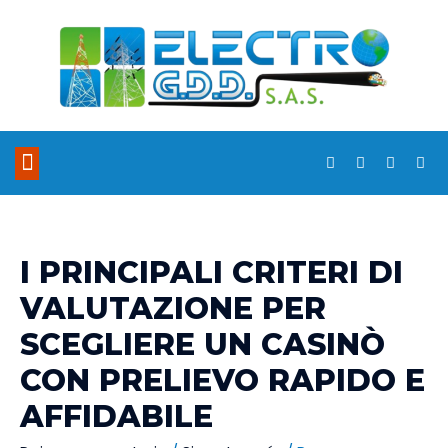
NUESTROS PROYECTOS
I PRINCIPALI CRITERI DI
VALUTAZIONE PER
SCEGLIERE UN CASINÒ
CON PRELIEVO RAPIDO E
AFFIDABILE