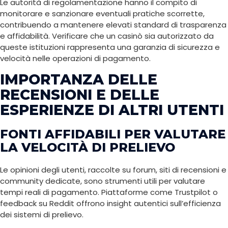
Le autorità di regolamentazione hanno il compito di
monitorare e sanzionare eventuali pratiche scorrette,
contribuendo a mantenere elevati standard di trasparenza
e affidabilità. Verificare che un casinò sia autorizzato da
queste istituzioni rappresenta una garanzia di sicurezza e
velocità nelle operazioni di pagamento.
IMPORTANZA DELLE
RECENSIONI E DELLE
ESPERIENZE DI ALTRI UTENTI
FONTI AFFIDABILI PER VALUTARE
LA VELOCITÀ DI PRELIEVO
Le opinioni degli utenti, raccolte su forum, siti di recensioni e
community dedicate, sono strumenti utili per valutare
tempi reali di pagamento. Piattaforme come Trustpilot o
feedback su Reddit offrono insight autentici sull’efficienza
dei sistemi di prelievo.