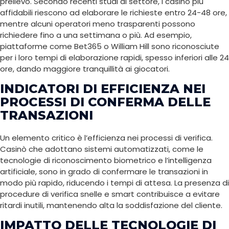
prelievo. Secondo recenti studi di settore, i casinò più
affidabili riescono ad elaborare le richieste entro 24-48 ore,
mentre alcuni operatori meno trasparenti possono
richiedere fino a una settimana o più. Ad esempio,
piattaforme come Bet365 o William Hill sono riconosciute
per i loro tempi di elaborazione rapidi, spesso inferiori alle 24
ore, dando maggiore tranquillità ai giocatori.
INDICATORI DI EFFICIENZA NEI
PROCESSI DI CONFERMA DELLE
TRANSAZIONI
Un elemento critico è l’efficienza nei processi di verifica.
Casinò che adottano sistemi automatizzati, come le
tecnologie di riconoscimento biometrico e l’intelligenza
artificiale, sono in grado di confermare le transazioni in
modo più rapido, riducendo i tempi di attesa. La presenza di
procedure di verifica snelle e smart contribuisce a evitare
ritardi inutili, mantenendo alta la soddisfazione del cliente.
IMPATTO DELLE TECNOLOGIE DI