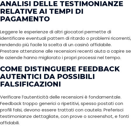
ANALISI DELLE TESTIMONIANZE
RELATIVE AI TEMPI DI
PAGAMENTO
Leggere le esperienze di altri giocatori permette di
identificare eventuali pattern di ritardo o problemi ricorrenti,
rendendo più facile la scelta di un casinò affidabile.
Prestare attenzione alle recensioni recenti aiuta a capire se
le aziende hanno migliorato i propri processi nel tempo.
COME DISTINGUERE FEEDBACK
AUTENTICI DA POSSIBILI
FALSIFICAZIONI
Verificare l’autenticità delle recensioni è fondamentale.
Feedback troppo generici o ripetitivi, spesso postati con
profili falsi, devono essere trattati con cautela. Preferisci
testimonianze dettagliate, con prove o screenshot, e fonti
affidabili.