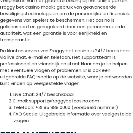
Veiligheid is van het grootste belang bij het online gokken.
Froggy bet casino maakt gebruik van geavanceerde
beveiligingstechnologieën om de persoonlijke en financiële
gegevens van spelers te beschermen. Het casino is
gelicenseerd en gereguleerd door een gerenommeerde
autoriteit, wat een garantie is voor eerlijkheid en
transparantie.
De klantenservice van Froggy bet casino is 24/7 bereikbaar
via live chat, e-mail en telefoon. Het supportteam is
professioneel en vriendelijk en staat klaar om je te helpen
met eventuele vragen of problemen. Er is ook een
uitgebreide FAQ-sectie op de website, waar je antwoorden
kunt vinden op veelgestelde vragen.
Live Chat: 24/7 beschikbaar
E-mail: support@froggybetcasino.com
Telefoon: +31 85 888 0000 (voorbeeld nummer)
FAQ Sectie: Uitgebreide informatie over veelgestelde
vragen