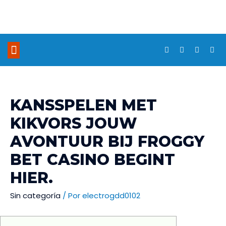
KANSSPELEN MET
KIKVORS JOUW
AVONTUUR BIJ FROGGY
BET CASINO BEGINT
HIER.
Sin categoría
/ Por
electrogdd0102