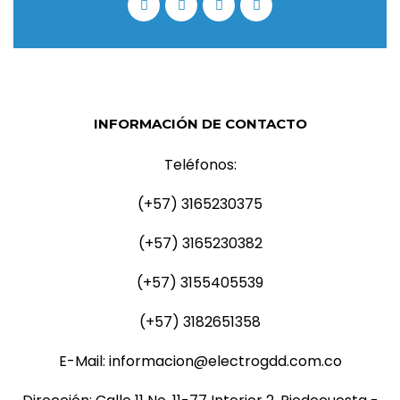
INFORMACIÓN DE CONTACTO
Teléfonos:
(+57) 3165230375
(+57) 3165230382
(+57) 3155405539
(+57) 3182651358
E-Mail: informacion@electrogdd.com.co