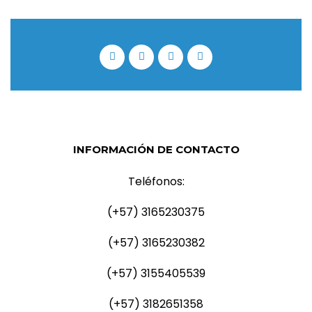
INFORMACIÓN DE CONTACTO
Teléfonos:
(+57) 3165230375
(+57) 3165230382
(+57) 3155405539
(+57) 3182651358