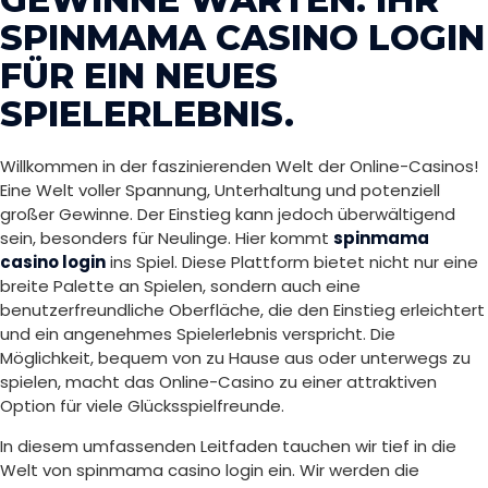
SPINMAMA CASINO LOGIN
FÜR EIN NEUES
SPIELERLEBNIS.
Willkommen in der faszinierenden Welt der Online-Casinos!
Eine Welt voller Spannung, Unterhaltung und potenziell
großer Gewinne. Der Einstieg kann jedoch überwältigend
sein, besonders für Neulinge. Hier kommt
spinmama
casino login
ins Spiel. Diese Plattform bietet nicht nur eine
breite Palette an Spielen, sondern auch eine
benutzerfreundliche Oberfläche, die den Einstieg erleichtert
und ein angenehmes Spielerlebnis verspricht. Die
Möglichkeit, bequem von zu Hause aus oder unterwegs zu
spielen, macht das Online-Casino zu einer attraktiven
Option für viele Glücksspielfreunde.
In diesem umfassenden Leitfaden tauchen wir tief in die
Welt von spinmama casino login ein. Wir werden die