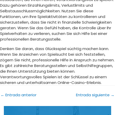
Dazu gehören Einzahlungslimits, Verlustlimits und
Selbstausschlussmöglichkeiten. Nutzen Sie diese
Funktionen, um Ihre Spielaktivitäten zu kontrollieren und
sicherzustellen, dass Sie nicht in finanzielle Schwierigkeiten
geraten. Wenn Sie das Gefühl haben, die Kontrolle über Ihr
Spielverhalten zu verlieren, suchen Sie sich Hilfe bei einer
professionellen Beratungsstelle.
Denken Sie daran, dass Glücksspiel süchtig machen kann.
Wenn Sie Anzeichen von Spielsucht bei sich feststellen,
zögern Sie nicht, professionelle Hilfe in Anspruch zu nehmen.
Es gibt zahlreiche Beratungsstellen und Selbsthilfegruppen,
die Ihnen Unterstützung bieten können.
Verantwortungsvolles Spielen ist der Schlüssel zu einem
sicheren und unterhaltsamen Online-Casino-Erlebnis.
←
Entrada anterior
Entrada siguiente
→