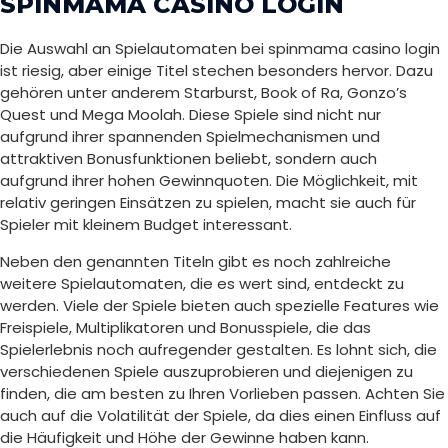
SPINMAMA CASINO LOGIN
Die Auswahl an Spielautomaten bei spinmama casino login
ist riesig, aber einige Titel stechen besonders hervor. Dazu
gehören unter anderem Starburst, Book of Ra, Gonzo’s
Quest und Mega Moolah. Diese Spiele sind nicht nur
aufgrund ihrer spannenden Spielmechanismen und
attraktiven Bonusfunktionen beliebt, sondern auch
aufgrund ihrer hohen Gewinnquoten. Die Möglichkeit, mit
relativ geringen Einsätzen zu spielen, macht sie auch für
Spieler mit kleinem Budget interessant.
Neben den genannten Titeln gibt es noch zahlreiche
weitere Spielautomaten, die es wert sind, entdeckt zu
werden. Viele der Spiele bieten auch spezielle Features wie
Freispiele, Multiplikatoren und Bonusspiele, die das
Spielerlebnis noch aufregender gestalten. Es lohnt sich, die
verschiedenen Spiele auszuprobieren und diejenigen zu
finden, die am besten zu Ihren Vorlieben passen. Achten Sie
auch auf die Volatilität der Spiele, da dies einen Einfluss auf
die Häufigkeit und Höhe der Gewinne haben kann.