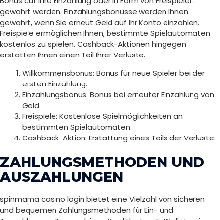
Bonus auf Ihre Einzahlung oder in Form von Freispielen
gewährt werden. Einzahlungsbonusse werden Ihnen
gewährt, wenn Sie erneut Geld auf Ihr Konto einzahlen.
Freispiele ermöglichen Ihnen, bestimmte Spielautomaten
kostenlos zu spielen. Cashback-Aktionen hingegen
erstatten Ihnen einen Teil Ihrer Verluste.
Willkommensbonus: Bonus für neue Spieler bei der
ersten Einzahlung.
Einzahlungsbonus: Bonus bei erneuter Einzahlung von
Geld.
Freispiele: Kostenlose Spielmöglichkeiten an
bestimmten Spielautomaten.
Cashback-Aktion: Erstattung eines Teils der Verluste.
ZAHLUNGSMETHODEN UND
AUSZAHLUNGEN
spinmama casino login bietet eine Vielzahl von sicheren
und bequemen Zahlungsmethoden für Ein- und