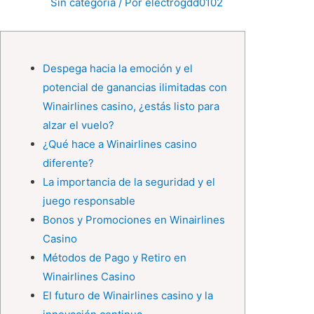
Sin categoría
/ Por
electrogdd0102
Despega hacia la emoción y el
potencial de ganancias ilimitadas con
Winairlines casino, ¿estás listo para
alzar el vuelo?
¿Qué hace a Winairlines casino
diferente?
La importancia de la seguridad y el
juego responsable
Bonos y Promociones en Winairlines
Casino
Métodos de Pago y Retiro en
Winairlines Casino
El futuro de Winairlines casino y la