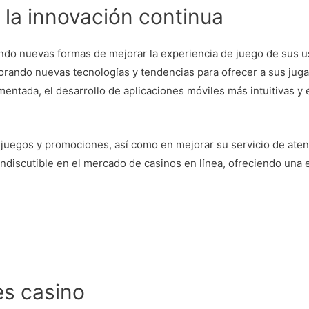
y la innovación continua
do nuevas formas de mejorar la experiencia de juego de sus usu
orando nuevas tecnologías y tendencias para ofrecer a sus juga
entada, el desarrollo de aplicaciones móviles más intuitivas y el
 juegos y promociones, así como en mejorar su servicio de aten
r indiscutible en el mercado de casinos en línea, ofreciendo un
es casino