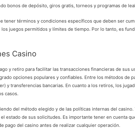
o bonos de depósito, giros gratis, torneos y programas de leal
 tener términos y condiciones específicos que deben ser cumpli
n los juegos permitidos y límites de tiempo. Por lo tanto, es f
nes Casino
o y retiro para facilitar las transacciones financieras de sus 
egrado opciones populares y confiables. Entre los métodos de pa
ller) y transferencias bancarias. En cuanto a los retiros, los ju
os casos.
ndo del método elegido y de las políticas internas del casino. 
el estado de sus solicitudes. Es importante tener en cuenta q
de pago del casino antes de realizar cualquier operación.