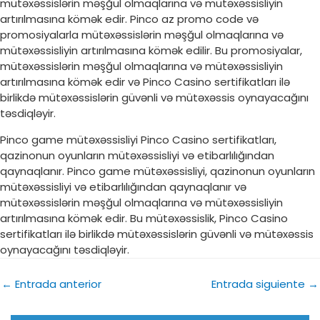
mütəxəssislərin məşğul olmaqlarına və mütəxəssisliyin
artırılmasına kömək edir. Pinco az promo code və
promosiyalarla mütəxəssislərin məşğul olmaqlarına və
mütəxəssisliyin artırılmasına kömək edilir. Bu promosiyalar,
mütəxəssislərin məşğul olmaqlarına və mütəxəssisliyin
artırılmasına kömək edir və Pinco Casino sertifikatları ilə
birlikdə mütəxəssislərin güvənli və mütəxəssis oynayacağını
təsdiqləyir.
Pinco game mütəxəssisliyi Pinco Casino sertifikatları,
qazinonun oyunların mütəxəssisliyi və etibarlılığından
qaynaqlanır. Pinco game mütəxəssisliyi, qazinonun oyunların
mütəxəssisliyi və etibarlılığından qaynaqlanır və
mütəxəssislərin məşğul olmaqlarına və mütəxəssisliyin
artırılmasına kömək edir. Bu mütəxəssislik, Pinco Casino
sertifikatları ilə birlikdə mütəxəssislərin güvənli və mütəxəssis
oynayacağını təsdiqləyir.
←
Entrada anterior
Entrada siguiente
→