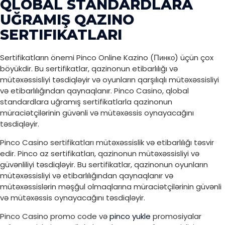
QLOBAL STANDARDLARA
UĞRAMIŞ QAZINO
SERTIFIKATLARI
Sertifikatların önemi Pinco Online Kazino (Пинко) üçün çox
böyükdir. Bu sertifikatlar, qazinonun etibarlılığı və
mütəxəssisliyi təsdiqləyir və oyunların qarşılıqlı mütəxəssisliyi
və etibarlılığından qaynaqlanır. Pinco Casino, qlobal
standardlara uğramış sertifikatlarla qazinonun
müraciətçilərinin güvənli və mütəxəssis oynayacağını
təsdiqləyir.
Pinco Casino sertifikatları mütəxəssislik və etibarlılığı təsvir
edir. Pinco az sertifikatları, qazinonun mütəxəssisliyi və
güvənliliyi təsdiqləyir. Bu sertifikatlar, qazinonun oyunların
mütəxəssisliyi və etibarlılığından qaynaqlanır və
mütəxəssislərin məşğul olmaqlarına müraciətçilərinin güvənli
və mütəxəssis oynayacağını təsdiqləyir.
Pinco Casino promo code və
pinco yukle
promosiyalar