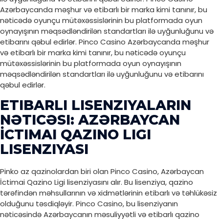
Azərbaycanda məşhur və etibarlı bir marka kimi tanınır, bu
nəticədə oyunçu mütəxəssislərinin bu platformada oyun
oynayışının məqsədləndirilən standartları ilə uyğunluğunu və
etibarını qəbul edirlər. Pinco Casino Azərbaycanda məşhur
və etibarlı bir marka kimi tanınır, bu nəticədə oyunçu
mütəxəssislərinin bu platformada oyun oynayışının
məqsədləndirilən standartları ilə uyğunluğunu və etibarını
qəbul edirlər.
ETIBARLI LISENZIYALARIN
NƏTICƏSI: AZƏRBAYCAN
İCTIMAI QAZINO LIGI
LISENZIYASI
Pinko az qazinolardan biri olan Pinco Casino, Azərbaycan
İctimai Qazino Ligi lisenziyasını alır. Bu lisenziya, qazino
tərəfindən məhsullarının və xidmətlərinin etibarlı və təhlükəsiz
olduğunu təsdiqləyir. Pinco Casino, bu lisenziyanın
nəticəsində Azərbaycanın məsuliyyətli və etibarlı qazino