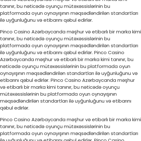
tanınır, bu nəticədə oyunçu mütəxəssislərinin bu
platformada oyun oynayışının məqsədləndirilən standartları
ilə uyğunluğunu və etibarını qəbul edirlər.
Pinco Casino Azərbaycanda məşhur və etibarlı bir marka kimi
tanınır, bu nəticədə oyunçu mütəxəssislərinin bu
platformada oyun oynayışının məqsədləndirilən standartları
ilə uyğunluğunu və etibarını qəbul edirlər. Pinco Casino
Azərbaycanda məşhur və etibarlı bir marka kimi tanınır, bu
nəticədə oyunçu mütəxəssislərinin bu platformada oyun
oynayışının məqsədləndirilən standartları ilə uyğunluğunu və
etibarını qəbul edirlər. Pinco Casino Azərbaycanda məşhur
və etibarlı bir marka kimi tanınır, bu nəticədə oyunçu
mütəxəssislərinin bu platformada oyun oynayışının
məqsədləndirilən standartları ilə uyğunluğunu və etibarını
qəbul edirlər.
Pinco Casino Azərbaycanda məşhur və etibarlı bir marka kimi
tanınır, bu nəticədə oyunçu mütəxəssislərinin bu
platformada oyun oynayışının məqsədləndirilən standartları
ilə uyğunluğunu və etibarını qəbul edirlər. Pinco Casino